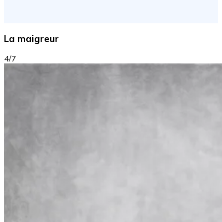
La maigreur
4/7