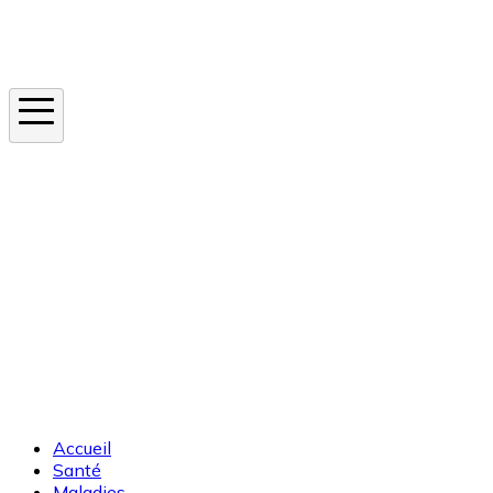
Instagram
En ce moment
Canicule
Cancer de la peau
Apnée du sommeil
Moustique tigre
Accueil
Santé
Maladies