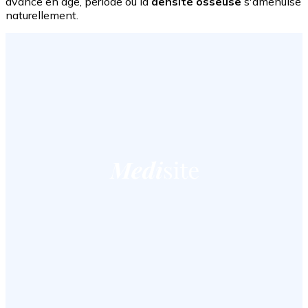
avance en âge, période où la
densité osseuse
s'amenuise
naturellement.