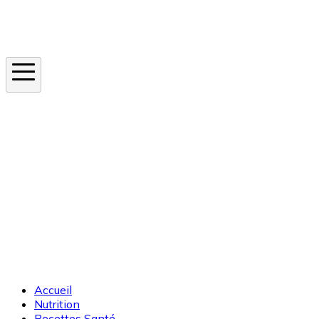
Instagram
En ce moment
Canicule
Cancer de la peau
Apnée du sommeil
Moustique tigre
Accueil
Nutrition
Recettes Santé