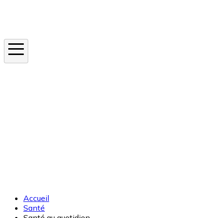
Instagram
En ce moment
Canicule
Cancer de la peau
Apnée du sommeil
Moustique tigre
Accueil
Santé
Santé au quotidien