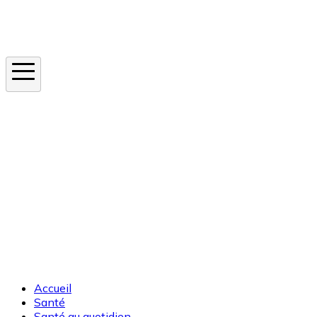
Instagram
En ce moment
Canicule
Cancer de la peau
Apnée du sommeil
Moustique tigre
Accueil
Santé
Santé au quotidien