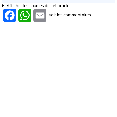
Afficher les sources de cet article
Voir les commentaires
Facebook
WhatsApp
Email