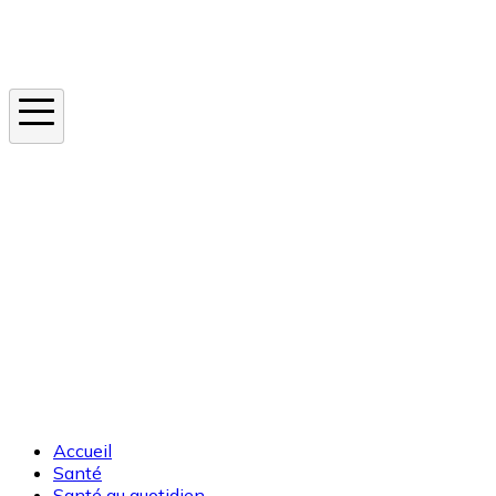
Instagram
En ce moment
Canicule
Cancer de la peau
Apnée du sommeil
Moustique tigre
Accueil
Santé
Santé au quotidien