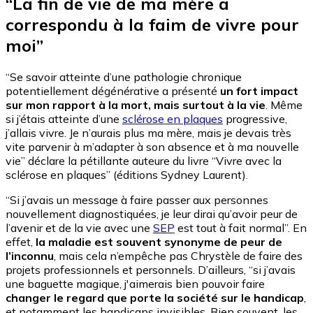
“La fin de vie de ma mère a
correspondu à la faim de vivre pour
moi”
“Se savoir atteinte d’une pathologie chronique
potentiellement dégénérative a présenté
un fort impact
sur mon rapport à la mort, mais surtout à la vie
. Même
si j’étais atteinte d’une
sclérose en plaques
progressive,
j’allais vivre. Je n’aurais plus ma mère, mais je devais très
vite parvenir à m’adapter à son absence et à ma nouvelle
vie” déclare la pétillante auteure du livre “Vivre avec la
sclérose en plaques” (éditions Sydney Laurent).
“Si j’avais un message à faire passer aux personnes
nouvellement diagnostiquées, je leur dirai qu’avoir peur de
l’avenir et de la vie avec une
SEP
est tout à fait normal”. En
effet,
la maladie est souvent synonyme de peur de
l’inconnu
, mais cela n’empêche pas Chrystèle de faire des
projets professionnels et personnels. D’ailleurs, “si j’avais
une baguette magique, j'aimerais bien pouvoir faire
changer le regard que porte la société sur le handicap
,
et notamment les handicaps invisibles. Bien souvent, les