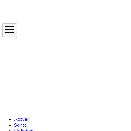
Instagram
En ce moment
Canicule
Cancer de la peau
Apnée du sommeil
Moustique tigre
Accueil
Santé
Maladies