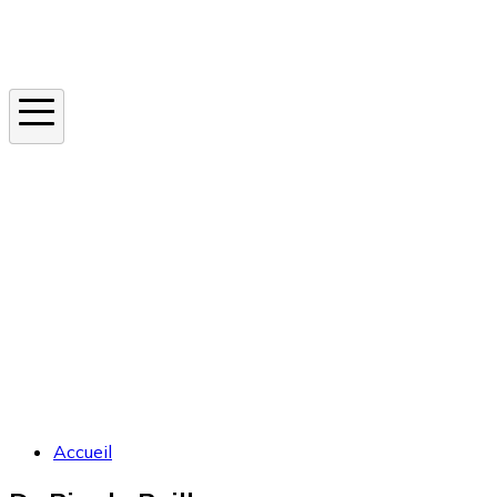
Instagram
En ce moment
Canicule
Cancer de la peau
Apnée du sommeil
Moustique tigre
Accueil