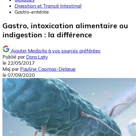
Digestion et Transit Intestinal
Gastro-entérite
Gastro, intoxication alimentaire ou
indigestion : la différence
Ajouter Medisite à vos sources préférées
Publié par
Dora Laty
le
22/05/2017
Maj
par
Pauline Capmas-Delarue
le
07/09/2020