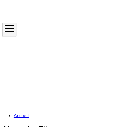
Instagram
En ce moment
Canicule
Cancer de la peau
Apnée du sommeil
Moustique tigre
Accueil