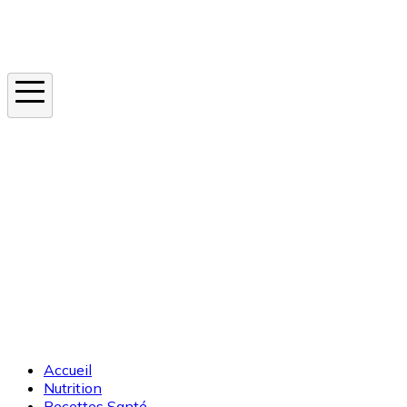
Instagram
En ce moment
Canicule
Cancer de la peau
Apnée du sommeil
Moustique tigre
Accueil
Nutrition
Recettes Santé