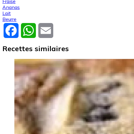
Fraise
Ananas
Lait
Beurre
Facebook
WhatsApp
Email
Recettes similaires
Image