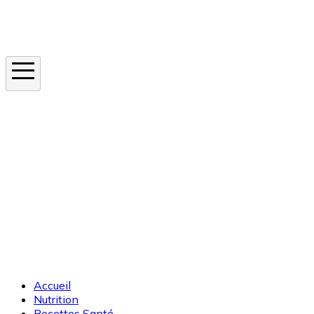
Instagram
En ce moment
Canicule
Cancer de la peau
Apnée du sommeil
Moustique tigre
Accueil
Nutrition
Recettes Santé