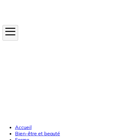
Instagram
En ce moment
Canicule
Cancer de la peau
Apnée du sommeil
Moustique tigre
Accueil
Bien-être et beauté
Forme