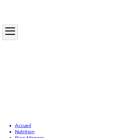
Instagram
En ce moment
Canicule
Cancer de la peau
Apnée du sommeil
Moustique tigre
Accueil
Nutrition
Bien Manger