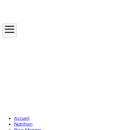
Instagram
En ce moment
Canicule
Cancer de la peau
Apnée du sommeil
Moustique tigre
Accueil
Nutrition
Bien Manger