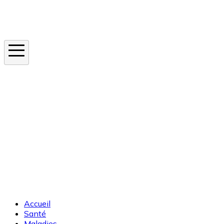
Instagram
En ce moment
Canicule
Cancer de la peau
Apnée du sommeil
Moustique tigre
Accueil
Santé
Maladies