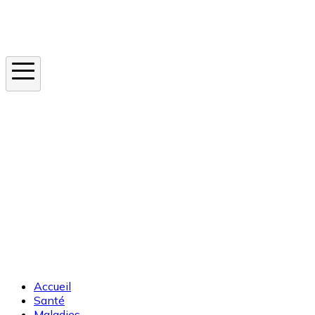
Instagram
En ce moment
Canicule
Cancer de la peau
Apnée du sommeil
Moustique tigre
Accueil
Santé
Maladies