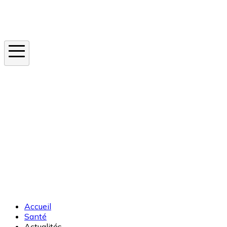
Instagram
En ce moment
Canicule
Cancer de la peau
Apnée du sommeil
Moustique tigre
Accueil
Santé
Actualités