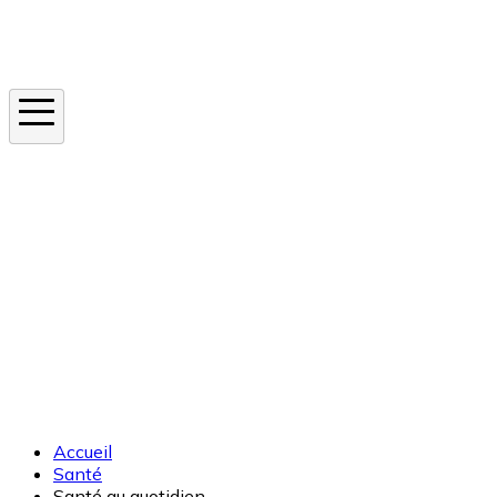
Instagram
En ce moment
Canicule
Cancer de la peau
Apnée du sommeil
Moustique tigre
Accueil
Santé
Santé au quotidien