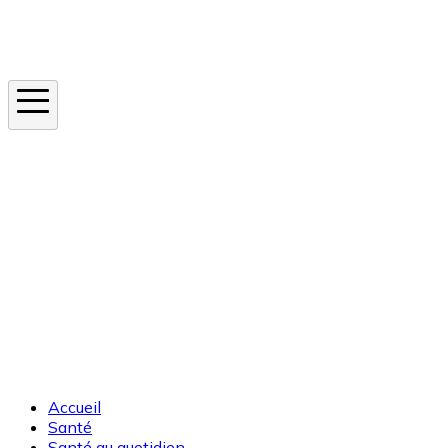
Instagram
En ce moment
Canicule
Cancer de la peau
Apnée du sommeil
Moustique tigre
Accueil
Santé
Santé au quotidien