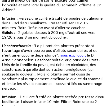
qui a le mieux démontré son efficacité pour calmer
l"anxiété et améliorer la qualité du sommeil", affirme le Dr
Adrien*.
Infusion
: versez une cuillère à café de poudre de valériane
dans 30cl d’eau bouillante. Laisser infuser 10 à 15
minutes. Boire l’infusion avant d’aller se coucher.
Gélules
: 2 gélules dosées à 200 mg d"extrait sec vers
19/20h, puis 3 au moment du coucher.
L’eschoscholtzia
:
"La plupart des plantes présentent
l’avantage d’avoir peu ou pas d’effets secondaires et de
n’entraîner aucune dépendance",
nous expliquait
le Dr
Arnal Schnebelen. L’eschoscholtzia, originaire des Etats-
Unis de la famille du pavot, est riche en alcaloïdes, des
substances à qui elle doit son action analgésique (qui
soulage la douleur)… Mais la plante permet aussi de
s’endormir plus rapidement, améliore la qualité du sommeil
et limite les réveils nocturnes – souvent liés au surmenage
nerveux…
Infusion :
1 cuillère à café de plante séchée par tasse d’eau
bouillante. Laisser infuser 10 min. Filtrer. Boire une ou 2