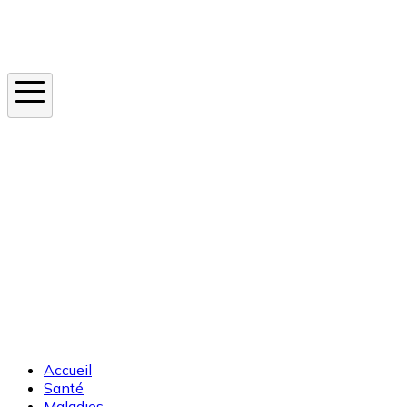
Instagram
En ce moment
Canicule
Cancer de la peau
Apnée du sommeil
Moustique tigre
Accueil
Santé
Maladies