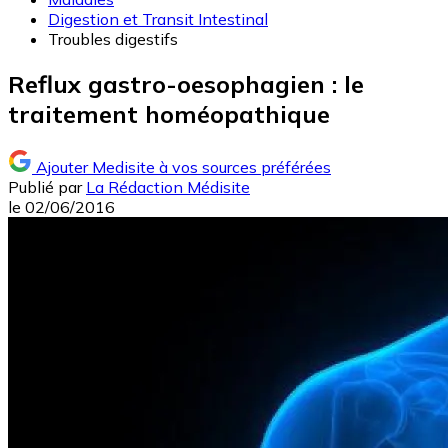
Digestion et Transit Intestinal
Troubles digestifs
Reflux gastro-oesophagien : le
traitement homéopathique
Ajouter Medisite à vos sources préférées
Publié par
La Rédaction Médisite
le
02/06/2016