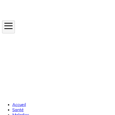
Instagram
En ce moment
Canicule
Cancer de la peau
Apnée du sommeil
Moustique tigre
Accueil
Santé
Maladies