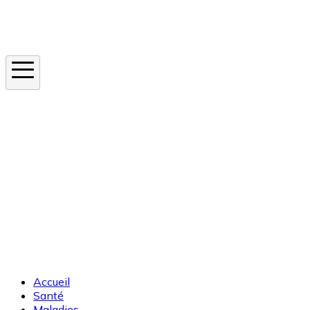
Instagram
En ce moment
Canicule
Cancer de la peau
Apnée du sommeil
Moustique tigre
Accueil
Santé
Maladies