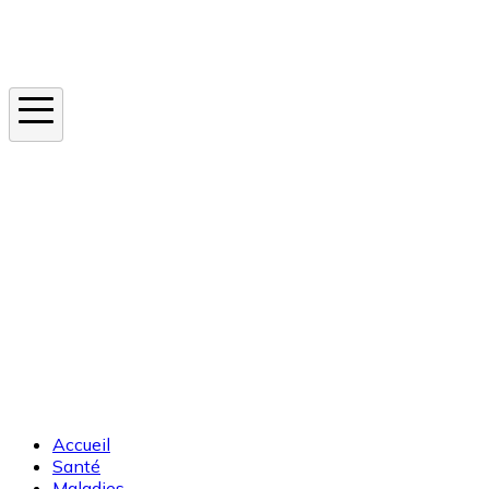
Instagram
En ce moment
Canicule
Cancer de la peau
Apnée du sommeil
Moustique tigre
Accueil
Santé
Maladies