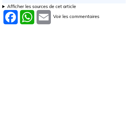
Afficher les sources de cet article
Voir les commentaires
Facebook
WhatsApp
Email