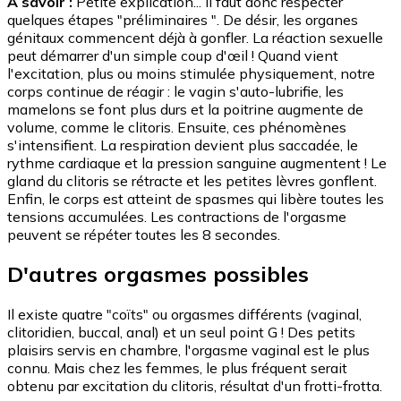
A savoir :
Petite explication... Il faut donc respecter
quelques étapes "préliminaires ". De désir, les organes
génitaux commencent déjà à gonfler. La réaction sexuelle
peut démarrer d'un simple coup d'œil ! Quand vient
l'excitation, plus ou moins stimulée physiquement, notre
corps continue de réagir : le vagin s'auto-lubrifie, les
mamelons se font plus durs et la poitrine augmente de
volume, comme le clitoris. Ensuite, ces phénomènes
s'intensifient. La respiration devient plus saccadée, le
rythme cardiaque et la pression sanguine augmentent ! Le
gland du clitoris se rétracte et les petites lèvres gonflent.
Enfin, le corps est atteint de spasmes qui libère toutes les
tensions accumulées. Les contractions de l'orgasme
peuvent se répéter toutes les 8 secondes.
D'autres orgasmes possibles
Il existe quatre "coïts" ou orgasmes différents (vaginal,
clitoridien, buccal, anal) et un seul point G ! Des petits
plaisirs servis en chambre, l'orgasme vaginal est le plus
connu. Mais chez les femmes, le plus fréquent serait
obtenu par excitation du clitoris, résultat d'un frotti-frotta.