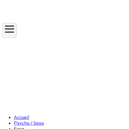
Instagram
En ce moment
Canicule
Cancer de la peau
Apnée du sommeil
Moustique tigre
Accueil
Psycho / Sexo
Sexo