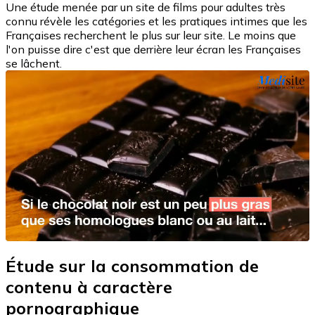
Une étude menée par un site de films pour adultes très
connu révèle les catégories et les pratiques intimes que les
Françaises recherchent le plus sur leur site. Le moins que
l'on puisse dire c'est que derrière leur écran les Françaises
se lâchent.
Étude sur la consommation de
contenu à caractère
pornographique