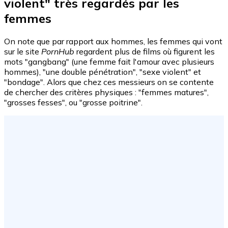
violent" très regardés par les
femmes
On note que par rapport aux hommes, les femmes qui vont
sur le site
PornHub
regardent plus de films où figurent les
mots "gangbang" (une femme fait l'amour avec plusieurs
hommes), "une double pénétration", "sexe violent" et
"bondage". Alors que chez ces messieurs on se contente
de chercher des critères physiques : "femmes matures",
"grosses fesses", ou "grosse poitrine".