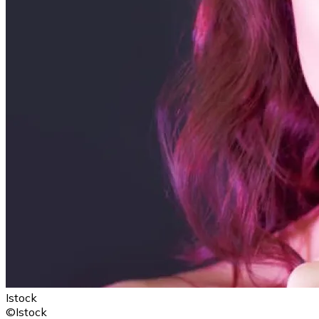
Istock
©Istock