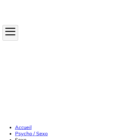
Instagram
En ce moment
Canicule
Cancer de la peau
Apnée du sommeil
Moustique tigre
Accueil
Psycho / Sexo
Sexo