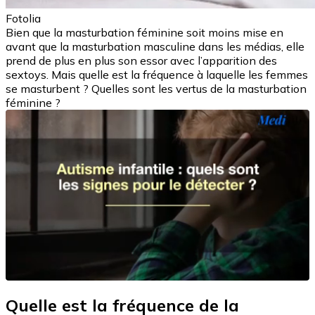
Fotolia
Bien que la masturbation féminine soit moins mise en
avant que la masturbation masculine dans les médias, elle
prend de plus en plus son essor avec l’apparition des
sextoys. Mais quelle est la fréquence à laquelle les femmes
se masturbent ? Quelles sont les vertus de la masturbation
féminine ?
Quelle est la fréquence de la