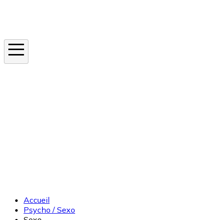
Instagram
En ce moment
Canicule
Cancer de la peau
Apnée du sommeil
Moustique tigre
Accueil
Psycho / Sexo
Sexo