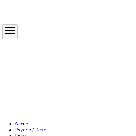
Instagram
En ce moment
Canicule
Cancer de la peau
Apnée du sommeil
Moustique tigre
Accueil
Psycho / Sexo
Sexo