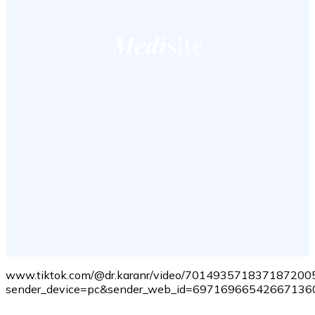
www.tiktok.com/@dr.karanr/video/701493571837187200
sender_device=pc&sender_web_id=697169665426671360