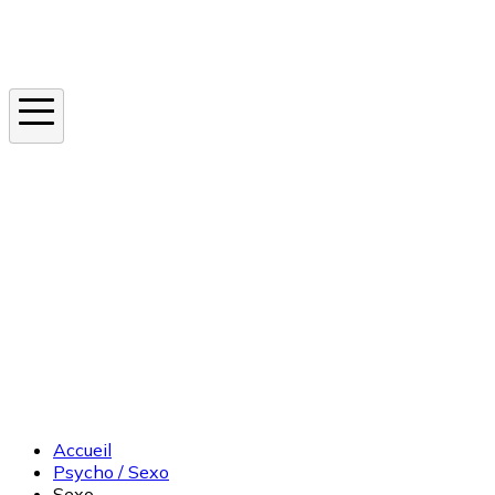
Instagram
En ce moment
Canicule
Cancer de la peau
Apnée du sommeil
Moustique tigre
Accueil
Psycho / Sexo
Sexo