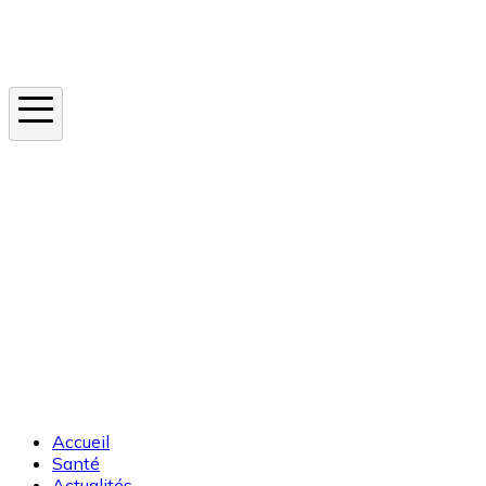
Instagram
En ce moment
Canicule
Cancer de la peau
Apnée du sommeil
Moustique tigre
Accueil
Santé
Actualités