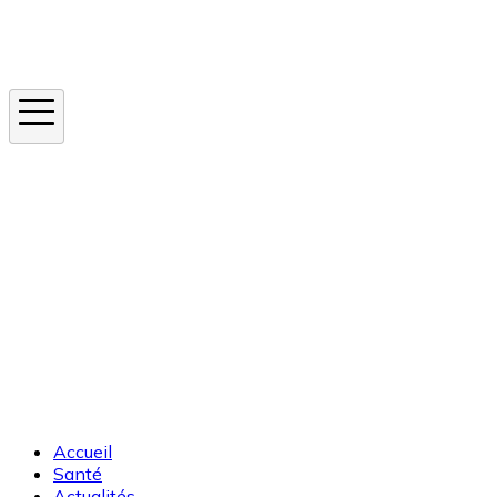
Instagram
En ce moment
Canicule
Cancer de la peau
Apnée du sommeil
Moustique tigre
Accueil
Santé
Actualités