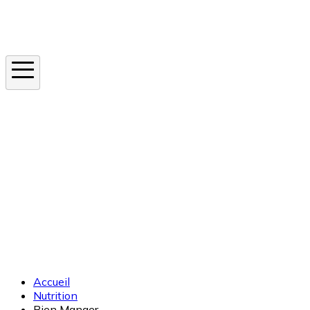
Instagram
En ce moment
Canicule
Cancer de la peau
Apnée du sommeil
Moustique tigre
Accueil
Nutrition
Bien Manger