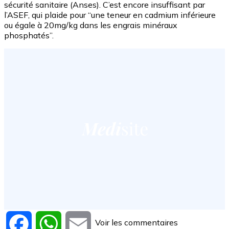
sécurité sanitaire (Anses). C’est encore insuffisant par
l’ASEF, qui plaide pour “une teneur en cadmium inférieure
ou égale à 20mg/kg dans les engrais minéraux
phosphatés”.
Voir les commentaires
Facebook
WhatsApp
Email