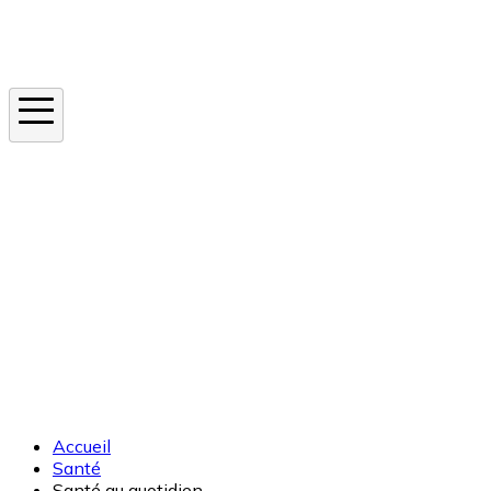
Instagram
En ce moment
Canicule
Cancer de la peau
Apnée du sommeil
Moustique tigre
Accueil
Santé
Santé au quotidien