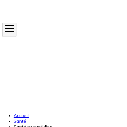
Instagram
En ce moment
Canicule
Cancer de la peau
Apnée du sommeil
Moustique tigre
Accueil
Santé
Santé au quotidien