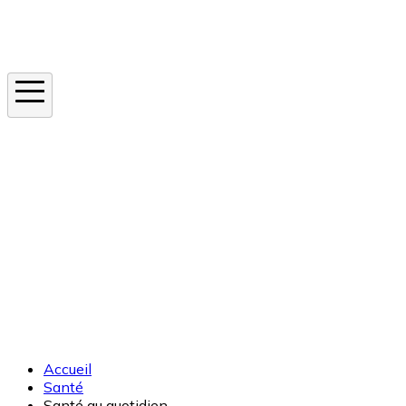
Instagram
En ce moment
Canicule
Cancer de la peau
Apnée du sommeil
Moustique tigre
Accueil
Santé
Santé au quotidien