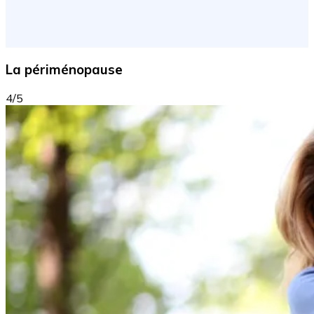
La périménopause
4/5