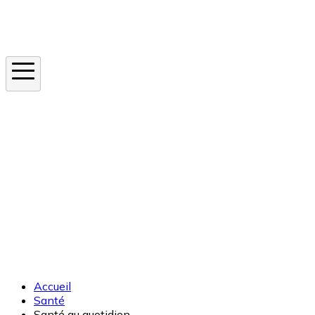
Instagram
En ce moment
Canicule
Cancer de la peau
Apnée du sommeil
Moustique tigre
Accueil
Santé
Santé au quotidien