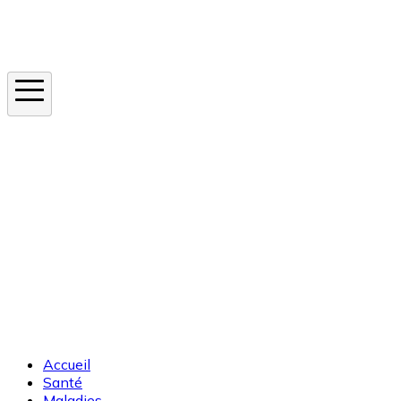
Instagram
En ce moment
Canicule
Cancer de la peau
Apnée du sommeil
Moustique tigre
Accueil
Santé
Maladies