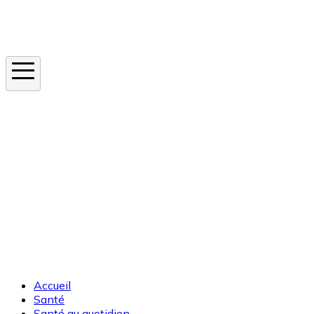
Instagram
En ce moment
Canicule
Cancer de la peau
Apnée du sommeil
Moustique tigre
Accueil
Santé
Santé au quotidien