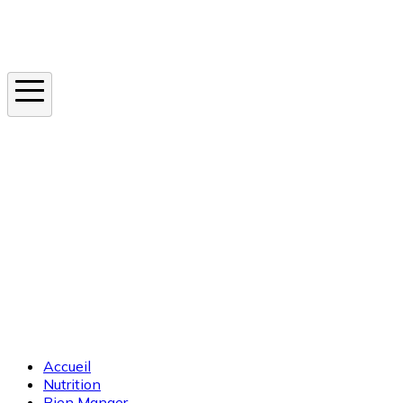
Instagram
En ce moment
Canicule
Cancer de la peau
Apnée du sommeil
Moustique tigre
Accueil
Nutrition
Bien Manger