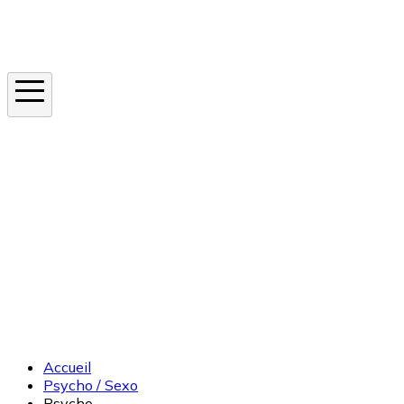
Instagram
En ce moment
Canicule
Cancer de la peau
Apnée du sommeil
Moustique tigre
Accueil
Psycho / Sexo
Psycho