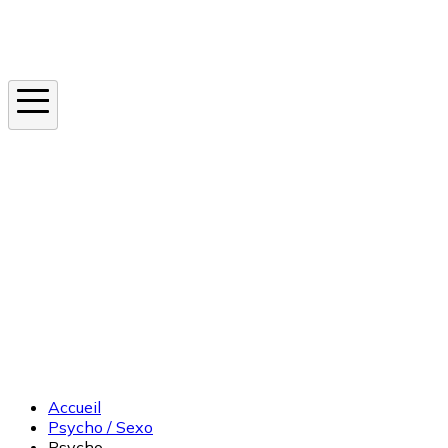
Instagram
En ce moment
Canicule
Cancer de la peau
Apnée du sommeil
Moustique tigre
Accueil
Psycho / Sexo
Psycho