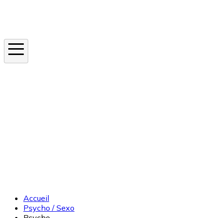
Instagram
En ce moment
Canicule
Cancer de la peau
Apnée du sommeil
Moustique tigre
Accueil
Psycho / Sexo
Psycho