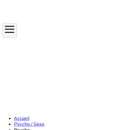
Instagram
En ce moment
Canicule
Cancer de la peau
Apnée du sommeil
Moustique tigre
Accueil
Psycho / Sexo
Psycho