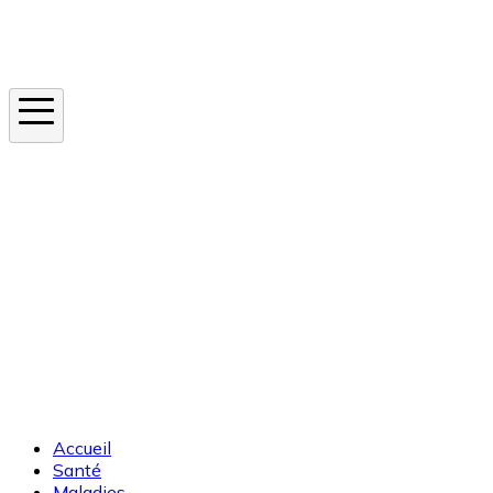
Instagram
En ce moment
Canicule
Cancer de la peau
Apnée du sommeil
Moustique tigre
Accueil
Santé
Maladies