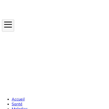
Instagram
En ce moment
Canicule
Cancer de la peau
Apnée du sommeil
Moustique tigre
Accueil
Santé
Maladies