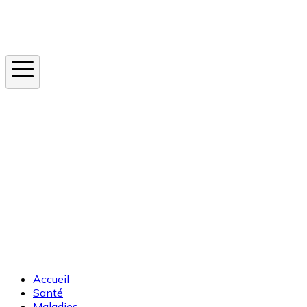
Instagram
En ce moment
Canicule
Cancer de la peau
Apnée du sommeil
Moustique tigre
Accueil
Santé
Maladies