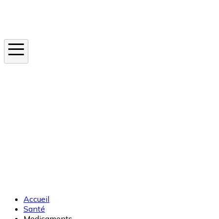
Instagram
En ce moment
Canicule
Cancer de la peau
Apnée du sommeil
Moustique tigre
Accueil
Santé
Medicaments