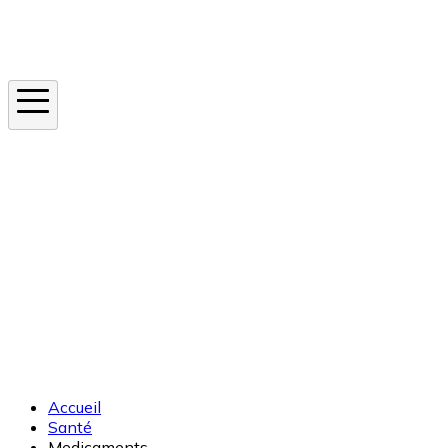
Instagram
En ce moment
Canicule
Cancer de la peau
Apnée du sommeil
Moustique tigre
Accueil
Santé
Medicaments