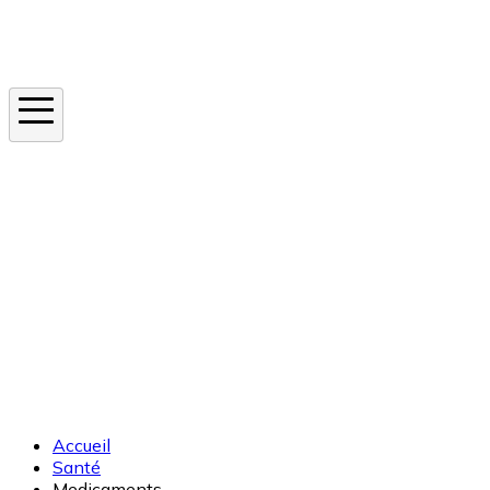
Instagram
En ce moment
Canicule
Cancer de la peau
Apnée du sommeil
Moustique tigre
Accueil
Santé
Medicaments